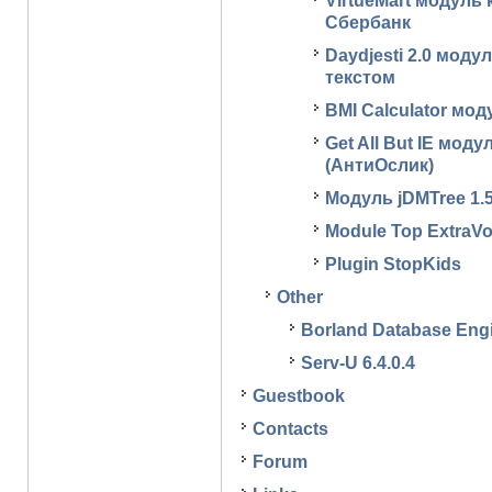
VirtueMart модуль
Сбербанк
Daydjesti 2.0 мод
текстом
BMI Calculator мо
Get All But IE мод
(АнтиОслик)
Модуль jDMTree 1.
Module Top ExtraVo
Plugin StopKids
Other
Borland Database Engi
Serv-U 6.4.0.4
Guestbook
Contacts
Forum