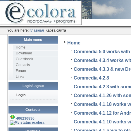
You are here:
Главная
Карта сайта
Main menu
Home
Home
Commedia 5.0 works with 
Download
Guestbook
Commedia 4.3.4 works wi
Contacts
Commedia 4.3.3 & new D
Forum
Links
Commedia 4.2.8
Login/Logout
Commedia 4.2.3 with som
Commedia 4.1.26 with so
Login
Commedia 4.1.18 works w
Contacts
Commedia 4.1.12 for Andro
406230836
Commedia 4.1.10 works w
ecolora
Commedia 4.1 have to pl