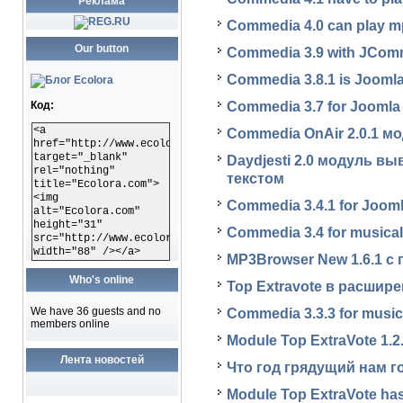
Реклама
Commedia 4.0 can play mp
Our button
Commedia 3.9 with JComm
Commedia 3.8.1 is Joomla
Commedia 3.7 for Joomla 1
Код:
<a
Commedia OnAir 2.0.1 
href="http://www.ecolora.com"
target="_blank"
Daydjesti 2.0 модуль в
rel="nothing"
текстом
title="Ecolora.com">
<img
Commedia 3.4.1 for Joomla
alt="Ecolora.com"
height="31"
Commedia 3.4 for musical s
src="http://www.ecolora.com/images/ecoloracom.gif"
width="88" /></a>
MP3Browser New 1.6.1 с
Who's online
Top Extravote в расширен
We have 36 guests and no
Commedia 3.3.3 for musical
members online
Module Top ExtraVote 1.2.1
Лента новостей
Что год грядущий нам г
Module Top ExtraVote ha