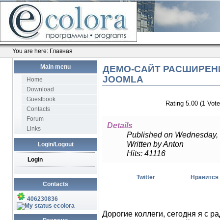
You are here:
Главная
Main menu
ДЕМО-САЙТ РАСШИРЕН
JOOMLA
Home
Download
Guestbook
Rating 5.00 (1 Vote
Contacts
Forum
Details
Links
Published on Wednesday,
Written by Anton
Login/Logout
Hits: 41116
Login
Twitter
Нравится
Contacts
406230836
ecolora
Дорогие коллеги, сегодня я с р