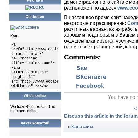
Реклама
демонстрационного сайта с мо
расположен по адресу
www.ecol
Our button
В настоящее время сайт находи
некоторые из расширений:
Com
различных вариантах их работы
хорошим подспорьем в Вашем и
Код:
будущем планируется увеличен
<a
на него всех расширений, к раз
href="http://www.ecolora.com"
target="_blank"
Comments:
rel="nothing"
title="Ecolora.com">
Site
<img
alt="Ecolora.com"
ВКонтакте
height="31"
src="http://www.ecolora.com/images/ecoloracom.gif"
Facebook
width="88" /></a>
Who's online
You have no r
We have 42 guests and no
<
members online
Discuss this article in the forums
Лента новостей
Карта сайта