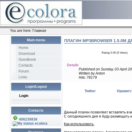
You are here:
Главная
Main menu
ПЛАГИН MP3BROWSER 1.5.0M 
Home
Rating 0.00 (0 Votes)
Download
Guestbook
Details
Contacts
Published on Sunday, 03 April 2
Forum
Written by Anton
Links
Hits: 78179
Login/Logout
Twitter
Нравитс
Login
Contacts
Данный плагин позволяет вставлять в 
С сегодняшнего дня я буду размещать 
406230836
ecolora
Как использовать: