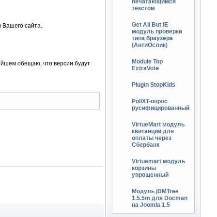
печатающимся
текстом
Get All But IE
и Вашего сайта.
модуль проверки
типа браузера
(АнтиОслик)
Module Top
ейшем обещаю, что версии будут
ExtraVote
Plugin StopKids
PollXT-опрос
русифицированный
VirtueMart модуль
квитанции для
оплаты через
Сбербанк
Virtuemart модуль
корзины
упрощенный
Модуль jDMTree
1.5.5m для Docman
на Joomla 1.5