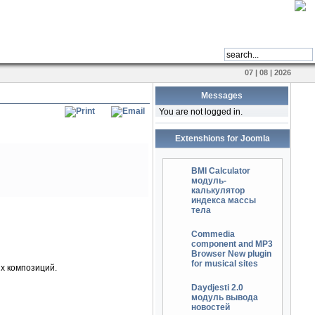
07 | 08 | 2026
Messages
You are not logged in.
Extenshions for Joomla
BMI Calculator
модуль-
калькулятор
индекса массы
тела
Commedia
component and MP3
Browser New plugin
for musical sites
х композиций.
Daydjesti 2.0
модуль вывода
новостей