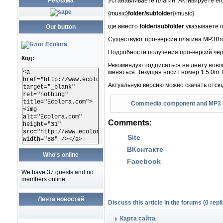
Реклама
Устанавливаете плагин. Активируете ег
{music}
folder/subfolder
{/music}
где вместо
folder/subfolder
указываете п
Our button
Существуют про-версии плагина MP3Brow
Подробности получения про-версий чере
Код:
Рекомендую подписаться на ленту ново
<a
меняться. Текущая носит номер 1.5.0m. 
href="http://www.ecolora.com"
Актуальную версию можно скачать отсю
target="_blank"
rel="nothing"
title="Ecolora.com">
Commedia component and MP3 Br
<img
alt="Ecolora.com"
Comments:
height="31"
src="http://www.ecolora.com/images/ecoloracom.gif"
Site
width="88" /></a>
ВКонтакте
Who's online
Facebook
We have 37 guests and no
members online
Лента новостей
Discuss this article in the forums (0 repli
Карта сайта