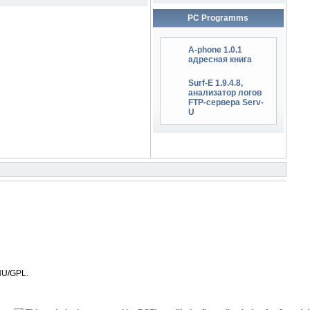
PC Programms
A-phone 1.0.1
адресная книга
Surf-E 1.9.4.8,
анализатор логов
FTP-сервера Serv-
U
NU/GPL.