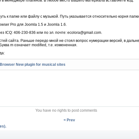
о в менеджере плагинов. В любое место Вашего материала вставляете код:
уть к папке или файлу с музыкой. Путь указывается относительно корня папк
ser Pro для Joomla 1.5 и Joomla 1.6.
з ICQ: 406-230-836 или по эл. почте:
ecolora@gmail.com
.
стей сайта. Раньше передо мной не стоял вопрос нумерации версий, в дальн
Буква m означает modified, т.е. измененная.
да:
owser New plugin for musical sites
You have no rights to post comments
< Prev
es).