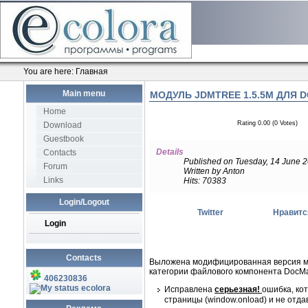
You are here:
Главная
Main menu
МОДУЛЬ JDMTREE 1.5.5M ДЛЯ 
Home
Rating 0.00 (0 Votes)
Download
Guestbook
Details
Contacts
Published on Tuesday, 14 June 
Forum
Written by Anton
Links
Hits: 70383
Login/Logout
Twitter
Нравитс
Login
Contacts
Выложена модифицированная версия мод
категории файлового компонента DocMan
406230836
ecolora
Исправлена
серьезная!
ошибка, ко
страницы (window.onload) и не отда