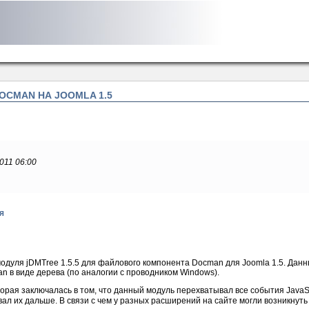
DOCMAN НА JOOMLA 1.5
2011 06:00
я
уля jDMTree 1.5.5 для файлового компонента Docman для Joomla 1.5. Данн
 в виде дерева (по аналогии с проводником Windows).
торая заключалась в том, что данный модуль перехватывал все события JavaSc
вал их дальше. В связи с чем у разных расширений на сайте могли возникнут