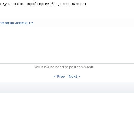
одуля поверх старой версии (без дезинсталяции).
cman на Joomla 1.5
You have no rights to post comments
< Prev
Next >