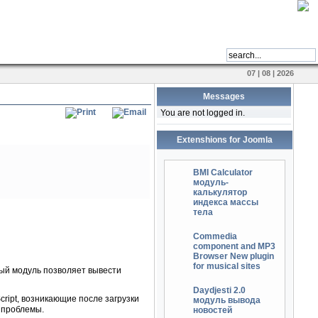
07 | 08 | 2026
Messages
You are not logged in.
Extenshions for Joomla
BMI Calculator
модуль-
калькулятор
индекса массы
тела
Commedia
component and MP3
Browser New plugin
for musical sites
ый модуль позволяет вывести
Daydjesti 2.0
ript, возникающие после загрузки
модуль вывода
ь проблемы.
новостей