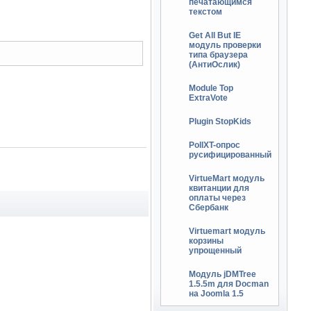
печатающимся
текстом
Get All But IE
модуль проверки
типа браузера
(АнтиОслик)
Module Top
ExtraVote
Plugin StopKids
PollXT-опрос
русифицированный
VirtueMart модуль
квитанции для
оплаты через
Сбербанк
Virtuemart модуль
корзины
упрощенный
Модуль jDMTree
1.5.5m для Docman
на Joomla 1.5