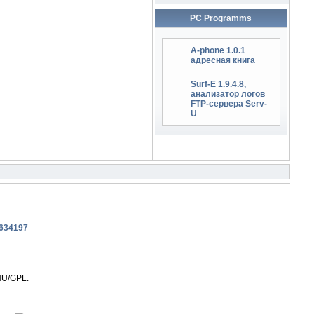
PC Programms
A-phone 1.0.1
адресная книга
Surf-E 1.9.4.8,
анализатор логов
FTP-сервера Serv-
U
NU/GPL.