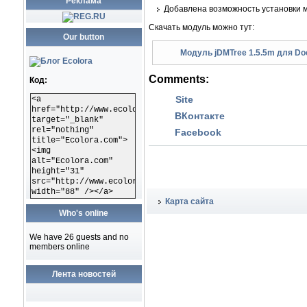
Реклама
Добавлена возможность установки м
Скачать модуль можно тут:
Our button
Модуль jDMTree 1.5.5m для Do
Comments:
Код:
Site
<a
href="http://www.ecolora.com"
ВКонтакте
target="_blank"
rel="nothing"
Facebook
title="Ecolora.com">
<img
alt="Ecolora.com"
height="31"
src="http://www.ecolora.com/images/ecoloracom.gif"
width="88" /></a>
Карта сайта
Who's online
We have 26 guests and no
members online
Лента новостей