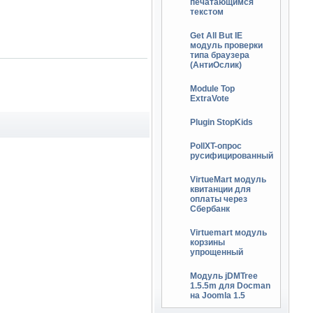
печатающимся
текстом
Get All But IE
модуль проверки
типа браузера
(АнтиОслик)
Module Top
ExtraVote
Plugin StopKids
PollXT-опрос
русифицированный
VirtueMart модуль
квитанции для
оплаты через
Сбербанк
Virtuemart модуль
корзины
упрощенный
Модуль jDMTree
1.5.5m для Docman
на Joomla 1.5