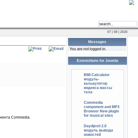
07 | 08 | 2026
Messages
You are not logged in.
Extenshions for Joomla
BMI Calculator
модуль-
калькулятор
индекса массы
тела
Commedia
component and MP3
Browser New plugin
for musical sites
онента Commedia.
Daydjesti 2.0
модуль вывода
новостей