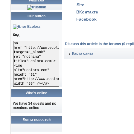
Реклама
Site
ВКонтакте
Our button
Facebook
Код:
<a
Discuss this article in the forums (0 repli
href="http://www.ecolora.com"
target="_blank"
Карта сайта
rel="nothing"
title="Ecolora.com">
<img
alt="Ecolora.com"
height="31"
src="http://www.ecolora.com/images/ecoloracom.gif"
width="88" /></a>
Who's online
We have 34 guests and no
members online
Лента новостей