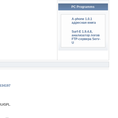
PC Programms
A-phone 1.0.1
адресная книга
Surf-E 1.9.4.8,
анализатор логов
FTP-сервера Serv-
U
NU/GPL.