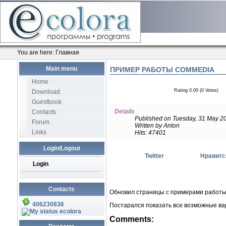
You are here:
Главная
Main menu
ПРИМЕР РАБОТЫ COMMEDIA
Home
Rating 0.00 (0 Votes)
Download
Guestbook
Details
Contacts
Published on Tuesday, 31 May 2
Forum
Written by Anton
Links
Hits: 47401
Login/Logout
Twitter
Нравитс
Login
Contacts
Обновил страницы с примерами работы
406230836
Постарался показать все возможные ва
ecolora
Comments: