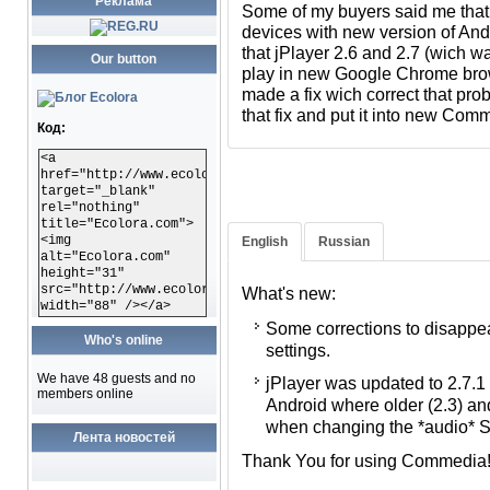
Реклама
Some of my buyers said me tha
Android. Причем проблема, ка
devices with new version of And
браузером Google Chrome, ко
that jPlayer 2.6 and 2.7 (wich 
разработчики. Я провел иссл
Our button
play in new Google Chrome brow
разработчики jPlayer знают о
made a fix wich correct that pro
промежуточную подкорректиро
that fix and put it into new Com
я интегрировал в новую Comm
Код:
<a
href="http://www.ecolora.com"
target="_blank"
Что нового:
rel="nothing"
title="Ecolora.com">
Внесена небольшая коррек
<img
English
Russian
alt="Ecolora.com"
предупреждение при отобр
height="31"
Commedia.
src="http://www.ecolora.com/images/ecoloracom.gif"
What's new:
width="88" /></a>
Библиотека jPlayer обновле
Some corrections to disapp
2014 г., которая имеет исп
Who's online
settings.
некоторых устройств на And
We have 48 guests and no
jPlayer was updated to 2.7.1 
невозможно было проигрыв
members online
Android where older (2.3) an
файлу для воспроизведени
when changing the *audio* S
самого файла.
Лента новостей
Thank You for using Commedia
Спасибо Вам за поддержку пр