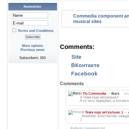
Newsletter
Commedia component and
musical sites
Terms and Conditions
Comments:
More options
Previous news
Site
Subscribers: 393
ВКонтакте
Facebook
Comments
#
По Commedia
—
Bars
201
А тема еще актуальна?
А то чото прикупил, а потом 
#
Тема еще актуальна :)
—
Конечно, Константин, ожидай
:)
Refresh comments list