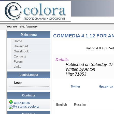
You are here:
Главная
Main menu
COMMEDIA 4.1.12 FOR A
Home
Download
Rating 4.00 (36 Vot
Guestbook
Contacts
Details
Forum
Published on Saturday, 2
Links
Written by Anton
Hits: 71853
Login/Logout
Login
Twitter
Нравится
Contacts
406230836
English
Russian
Некоторые из моих покупател
ecolora
перестала работать на некото