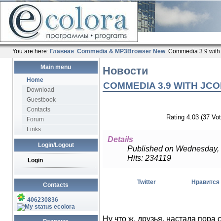
You are here:
Главная
Commedia & MP3Browser New
Commedia 3.9 with
Main menu
Новости
Home
COMMEDIA 3.9 WITH JC
Download
Guestbook
Contacts
Rating 4.03 (37 Vot
Forum
Links
Details
Login/Logout
Published on Wednesday,
Hits: 234119
Login
Twitter
Нравится
Contacts
406230836
ecolora
Ну что ж, друзья, настала пора