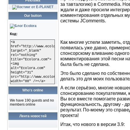
Реклама
за тавталогию) в Commedia. Нов
ждали и даже просили интегрир
комментирования отдельных м
Our button
системы JComments.
Код:
Как многие успели заметить, от
<a
href="http://www.ecolora.com"
появилась уже давно, примерно
target="_blank"
спонсорскому вливанию одного 
rel="nothing"
комментирования этой песни на
title="Ecolora.com">
была быть не сделана.
<img
alt="Ecolora.com"
height="31"
Это было сделано по собственн
src="http://www.ecolora.com/images/ecoloracom.gif"
делать это для моих пользовател
width="88" /></a>
А если серьёзно, многие новше
Who's online
спонсированию покупателями, 
Вы все вместе помогаете разви
We have 190 guests and no
функциональность, другому - др
members online
результат. По-моему это справ
проекта!
Лента новостей
Итак, что нового в версии 3.9: