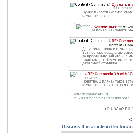
#
Сделать от
2013-12-23 07
Нужно вывести счетчик комме
комментировал
#
Комментарии
—
Anton
Не понял. Как понять "не
#
RE: Commedi
Content - Co
Допустим оставили комментар
Вот поэтому предлагаю вывес
во прослушиваний чтоб не мы
люди слушать будут, вывести 
детальной странице
#
RE: Commedia 3.9 with JC
24 13:49
Понятно. В планах такое ест
комментирования не на дета
Refresh comments list
RSS feed for comments to this post
You have no r
<
Discuss this article in the forums