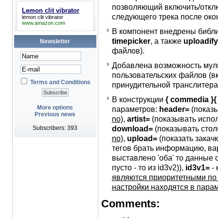
позволяющий включить/откл
Lemon clit vibrator
следующего трека после око
lemon clit vibrator
www.amazon.com
В компонент внедрены библ
timepicker
, а также
uploadify
Newsletter
файлов).
Добавлена возможность муль
пользовательских файлов (вк
Terms and Conditions
принудительной транслитера
В конструкции
{ commedia }{
More options
параметров:
header=
(показы
Previous news
no
),
artist=
(показывать испо
download=
(показывать стол
Subscribers: 393
no
),
upload=
(показать закач
тегов брать информацию, в
выставлено 'оба' то данные с
пусто - то из id3v2)),
id3v1=
- 
являются приоритетными по
настройки находятся в парам
Comments: