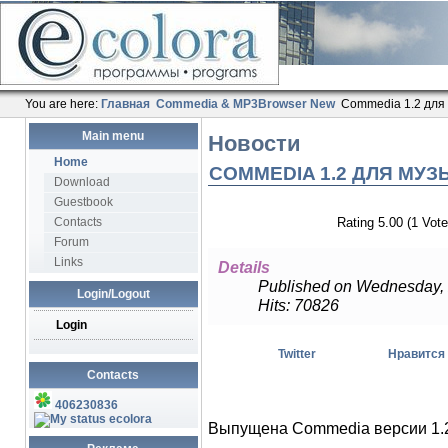
You are here:
Главная
Commedia & MP3Browser New
Commedia 1.2 для
Main menu
Новости
Home
COMMEDIA 1.2 ДЛЯ МУ
Download
Guestbook
Contacts
Rating 5.00 (1 Vote
Forum
Links
Details
Published on Wednesday, 
Login/Logout
Hits: 70826
Login
Twitter
Нравится
Contacts
406230836
ecolora
Выпущена Commedia версии 1.2