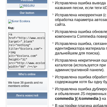
Реклама
Исправлена ошибка вывода 
названия песни, если теги id
Our button
Исправлена некорректная (с
обработка параметра автоза
сайта.
Код:
Исправлена ошибка обновлен
<a
компонента Commedia поверх
href="http://www.ecolora.com"
target="_blank"
Исправлена ошибка, связан
rel="nothing"
идентификатора материала п
title="Ecolora.com">
<img
дальнейшем для поиска).
alt="Ecolora.com"
height="31"
Исправлена некритичная ош
src="http://www.ecolora.com/images/ecoloracom.gif"
каталогов (используется при
width="88" /></a>
административной панели).
Who's online
Исправлена ошибка обработ
содержащим хотя бы одну бу
We have 38 guests and no
members online
Исправлена ошибка дублиро
и объявления JS-перменных 
Лента новостей
commedia }{ /commedia }
на 
В настройки плагина добавл