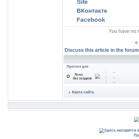
Site
ВКонтакте
Facebook
You have no r
<
Discuss this article in the forums
Прогноз для
:
...
Ясно,
o
:
...
без осадков
:
...
Карта сайта
Пр