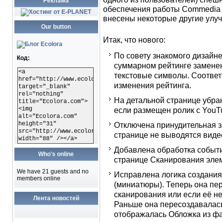
Реклама
обеспечения работы Commedia 
внесены некоторые другие улу
Our button
Итак, что нового:
По совету знакомого дизайн
Код:
суммарном рейтинге замене
<a
текстовые символы. Соответ
href="http://www.ecolora.com"
изменения рейтинга.
target="_blank"
rel="nothing"
На детальной странице убран
title="Ecolora.com">
<img
если размещен ролик с YouT
alt="Ecolora.com"
height="31"
Отключена принудительная заг
src="http://www.ecolora.com/images/ecoloracom.gif"
странице не выводятся вид
width="88" /></a>
Добавлена обработка событи
Who's online
странице Сканирования элем
We have 21 guests and no
Исправлена логика создания
members online
(миниатюры). Теперь она пе
сканирования или если её нет
Лента новостей
Раньше она пересоздавалась
отображалась Обложка из фа