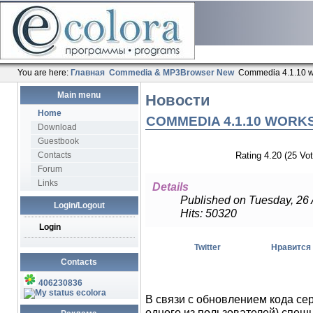
You are here:
Главная
Commedia & MP3Browser New
Commedia 4.1.10 w
Main menu
Новости
Home
COMMEDIA 4.1.10 WORK
Download
Guestbook
Contacts
Rating 4.20 (25 Vot
Forum
Links
Details
Published on Tuesday, 26
Login/Logout
Hits: 50320
Login
Twitter
Нравится
Contacts
406230836
ecolora
В связи с обновлением кода сер
одного из пользователей) спеш