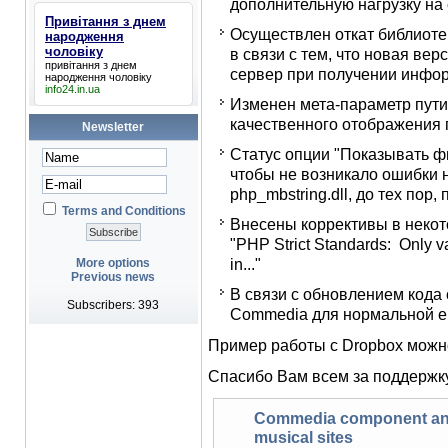
дополнительную нагрузку на 
Привітання з днем
Осуществлен откат библиотек
народження
чоловіку
в связи с тем, что новая вер
привітання з днем
сервер при получении инфор
народження чоловіку
info24.in.ua
Изменен мета-параметр пути
качественного отображения 
Newsletter
Статус опции "Показывать ф
чтобы не возникало ошибки 
php_mbstring.dll, до тех пор,
Terms and Conditions
Внесены коррективы в неко
"PHP Strict Standards: Only v
in..."
More options
Previous news
В связи с обновлением кода
Subscribers: 393
Commedia для нормальной е
Пример работы с Dropbox можн
Спасибо Вам всем за поддержку
Commedia component and
musical sites