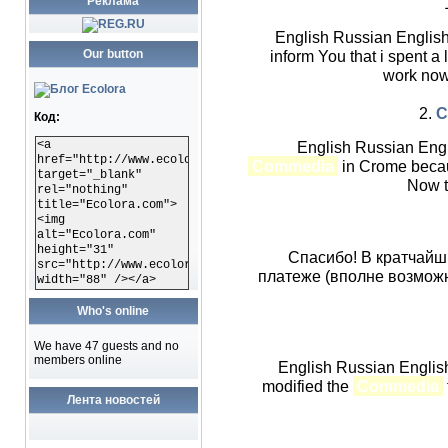
Реклама
English Russian Englis
Our button
inform You that i spent a 
work now
2.
C
Код:
<a
English Russian Eng
href="http://www.ecolora.com"
Commedia
in Crome becaus
target="_blank"
Now t
rel="nothing"
title="Ecolora.com">
<img
alt="Ecolora.com"
height="31"
Спасибо! В кратчайш
src="http://www.ecolora.com/images/ecoloracom.gif"
платеже (вполне возможн
width="88" /></a>
Who's online
We have 47 guests and no
members online
English Russian English
modified the
Commedia
Лента новостей