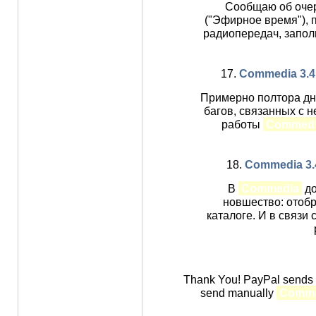
Сообщаю об оче
("Эфирное время"), 
радиопередач, запо
17.
Commedia 3.4.1
Примерно полтора дн
багов, связанных с 
работы
Commed
18.
Commedia 3.4 
В
Commedia
до
новшество: отоб
каталоге. И в связи
Thank You! PayPal sends me
send manually
Comme