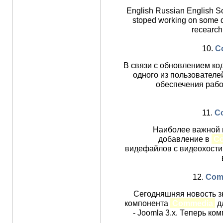
English Russian English S
stoped working on some d
recearchi
10.
C
В связи с обновлением код
одного из пользователе
обеспечения раб
11.
Co
Наиболее важной 
добавление в
C
видефайлов с видеохости
12.
Comm
Сегодняшняя новость з
компонента
Commedia
дл
- Joomla 3.x. Теперь ко