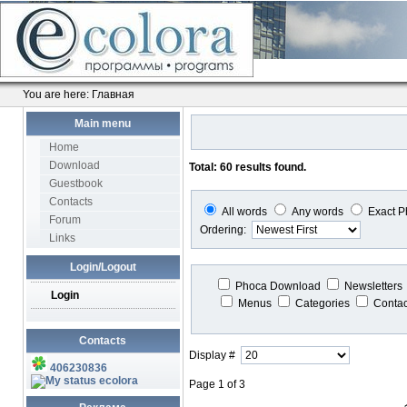
You are here:
Главная
Main menu
Home
Download
Total: 60 results found.
Guestbook
Contacts
All words
Any words
Exact P
Forum
Ordering:
Links
Login/Logout
Phoca Download
Newsletters
Login
Menus
Categories
Conta
Contacts
Display #
406230836
ecolora
Page 1 of 3