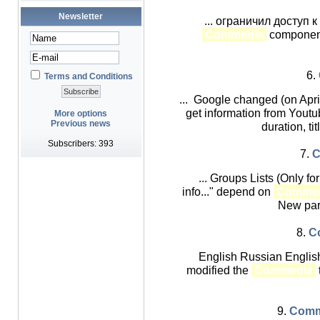
Newsletter
... ограничил доступ 
Commedia
component
6.
Terms and Conditions
... Google changed (on Apri
get information from Youtu
More options
Previous news
duration, tit
Subscribers: 393
7.
C
... Groups Lists (Only 
info..." depend on
Commed
New par
8.
C
English Russian English
modified the
Commedia
9.
Comme