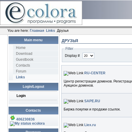
You are here:
Главная
Links
Друзья
Main menu
ДРУЗЬЯ
Home
Filter
Download
Display #
Guestbook
Contacts
Forum
RU-CENTER
Links
Центр регистрации доменов. Регистрац
Аукцион доменов.
Login/Logout
Login
SAPE.RU
Биржа покупки и продажи ссылок.
Contacts
406230836
ecolora
Liex.ru