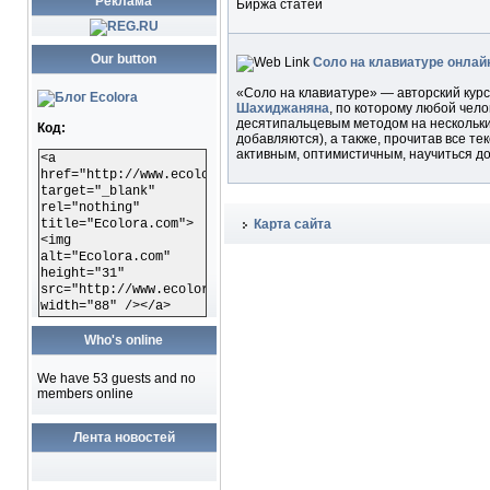
Реклама
Биржа статей
Our button
Соло на клавиатуре онлайн
«Соло на клавиатуре» — авторский кур
Шахиджаняна
, по которому любой чел
десятипальцевым методом на нескольки
Код:
добавляются), а также, прочитав все тек
активным, оптимистичным, научиться д
<a
href="http://www.ecolora.com"
target="_blank"
rel="nothing"
title="Ecolora.com">
Карта сайта
<img
alt="Ecolora.com"
height="31"
src="http://www.ecolora.com/images/ecoloracom.gif"
width="88" /></a>
Who's online
We have 53 guests and no
members online
Лента новостей