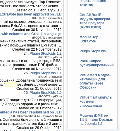
печатающимся
) доработка в модуль Top Extravote,
текстом
та есть возможность отображения ...
Created on 15 February 2013
 ExtraVote has been approved on JED
Get All But IE
(ROOT/Top extravote)
модуль проверки
ный на основе голосования за них с
типа браузера
гина ExtraVote, принято в каталог ...
(АнтиОслик)
Created on 30 November 2012
2 with columns and Croatian language
Module Top
(ROOT/Top extravote)
ExtraVote
ажения рейтинга статей, материалов,
нку с помощью плагина ExtraVote. ...
Created on 22 November 2012
Plugin StopKids
24.
Plugin StopKids 1.2
(ROOT/StopKids)
альных окнах и страницах вроде RSS-
PollXT-опрос
отра страницы в виде PDF-файла. ...
русифицированный
Created on 06 November 2012
25.
Plugin StopKids 1.1
VirtueMart модуль
(ROOT/StopKids)
квитанции для
ообщения. Добавлена поддержка тем!
оплаты через
у '
plugin
s/system/stopkids/themes' ...
Сбербанк
Created on 31 October 2012
26.
Plugin StopKids 1.0
(ROOT/StopKids)
Virtuemart модуль
-ФЗ "О защите детей от информации,
корзины
ей вред их здоровью и развитию" ...
упрощенный
Created on 30 October 2012
media has been republished on JED
Модуль jDMTree
(ROOT/Commedia & MP3Browser New)
1.5.5m для Docman
и, Commedia был снят с публикации в
на Joomla 1.5
 на устранение этого бага и 3 дня ...
Created on 29 October 2012