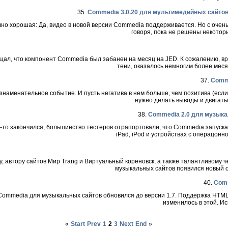
35.
Commedia 3.0.20 для мультимедийных сайтов
овно хорошая: Да, видео в новой версии Commedia поддерживается. Но с оче
говоря, пока не решены некоторы
ал, что компонент Commedia был забанен на месяц на JED. К сожалению, вр
тени, оказалось немногим более меся
37.
Comme
аменательное событие. И пусть негатива в нем больше, чем позитива (если 
нужно делать выводы и двигаться
38.
Commedia 2.0 для музыка
то закончился, большинство тестеров отрапортовали, что Commedia запуска
iPad, iPod и устройствах с операцонно
у, автору сайтов Мир Trang и Виртуальный кореновск, а также талантливому 
музыкальных сайтов появился новый о
40.
Comm
Commedia для музыкальных сайтов обновился до версии 1.7. Поддержка HTML
изменилось в этой. Ис
«
Start
Prev
1
2
3
Next
End
»