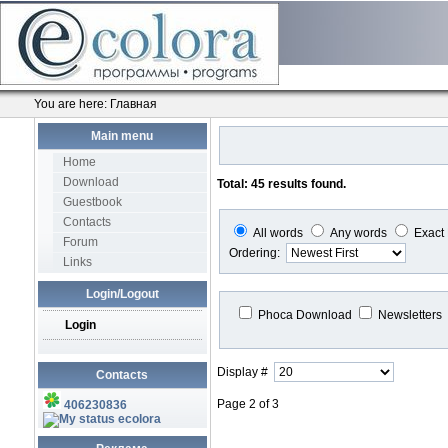
You are here:
Главная
Main menu
Home
Download
Total: 45 results found.
Guestbook
Contacts
All words
Any words
Exact
Forum
Ordering:
Links
Login/Logout
Phoca Download
Newsletters
Login
Display #
Contacts
Page 2 of 3
406230836
ecolora