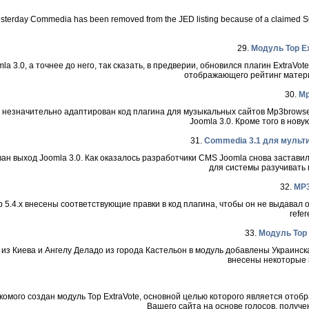
sterday Commedia has been removed from the JED listing because of a claimed SQ
29.
Модуль Top Ext
la 3.0, а точнее до него, так сказать, в предверии, обновился плагин ExtraVot
отображающего рейтинг материал
30.
Mp
0 незначительно адаптирован код плагина для музыкальных сайтов Mp3browse
Joomla 3.0. Кроме того в нов
31.
Commedia 3.1 для мульти
ан выход Joomla 3.0. Как оказалось разработчики CMS Joomla снова застави
для системы разучивать н
32.
MP3
hp 5.4.x внесены соответствующие правки в код плагина, чтобы он не выдавал ош
refer
33.
Модуль Top 
из Киева и Ангелу Деладо из города Кастельон в модуль добавлены Украинск
внесены некоторые к
комого создан модуль Top ExtraVote, основной целью которого является ото
Вашего сайта на основе голосов, получе