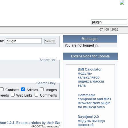
07 | 08 | 2026
Messages
rd:
Search
You are not logged in.
Extenshions for Joomla
Search for:
BMI Calculator
модуль-
калькулятор
индекса массы
Search Only:
тела
Contacts
Articles
Images
Commedia
Feeds
Web Links
Comments
component and MP3
Browser New plugin
for musical sites
Daydjesti 2.0
модуль вывода
te 1.2.1. Except articles by their IDs
новостей
(ROOT/Top extravote)