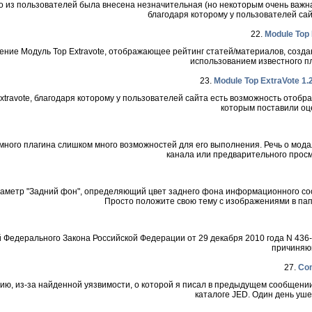
о из пользователей была внесена незначительная (но некоторым очень важная
благодаря которому у пользователей сай
22.
Module Top
ние Модуль Top Extravote, отображающее рейтинг статей/материалов, создан
использованием известного пла
23.
Module Top ExtraVote 1.
xtravote, благодаря которому у пользователей сайта есть возможность отобр
которым поставили оце
емного плагина слишком много возможностей для его выполнения. Речь о мод
канала или предварительного просм
араметр "Задний фон", определяющий цвет заднего фона информационного с
Просто положите свою тему с изображениями в папк
 Федерального Закона Российской Федерации от 29 декабря 2010 года N 436
причиняющ
27.
Com
нию, из-за найденной уязвимости, о которой я писал в предыдущем сообщени
каталоге JED. Один день ушел