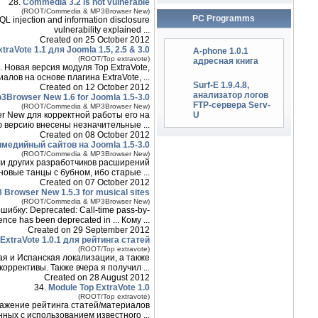
28.
Commedia 3.2 is not vulnerable
(ROOT/Commedia & MP3Browser New)
PC Programms
L injection and information disclosure
vulnerability explained ...
Created on 25 October 2012
raVote 1.1 для Joomla 1.5, 2.5 & 3.0
A-phone 1.0.1
(ROOT/Top extravote)
адресная книга
e. Новая версия модуля Top ExtraVote,
ов на основе плагина ExtraVote, ...
Surf-E 1.9.4.8,
Created on 12 October 2012
анализатор логов
3Browser New 1.6 for Joomla 1.5-3.0
FTP-сервера Serv-
(ROOT/Commedia & MP3Browser New)
U
r New для корректной работы его на
ую версию внесены незначительные ...
Created on 08 October 2012
медийный сайтов на Joomla 1.5-3.0
(ROOT/Commedia & MP3Browser New)
ли других разработчиков расширений
овые танцы с бубном, ибо старые ...
Created on 07 October 2012
 Browser New 1.5.3 for musical sites
(ROOT/Commedia & MP3Browser New)
ибку: Deprecated: Call-time pass-by-
ence has been deprecated in ... Кому ...
Created on 29 September 2012
ExtraVote 1.0.1 для рейтинга статей
(ROOT/Top extravote)
ая и Испанская локализации, а также
оррективы. Также вчера я получил ...
Created on 28 August 2012
34.
Module Top ExtraVote 1.0
(ROOT/Top extravote)
бражение рейтинга статей/материалов
нных с использованием известного ...