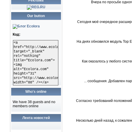
Реклама
Вчера по просьбе одног
Our button
Сегодня моё очередное расшире
Код:
На днях обновился модуль Top E
<a
href="http://www.ecolora.com"
target="_blank"
rel="nothing"
title="Ecolora.com">
Как оказалось у любого сист
<img
alt="Ecolora.com"
height="31"
src="http://www.ecolora.com/images/ecoloracom.gif"
... сообщения. Добавлен п
width="88" /></a>
Who's online
Согласно требований положений
We have 38 guests and no
members online
Лента новостей
Несколько дней назад, к сожале