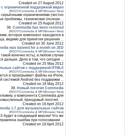
Created on 27 August 2012
 с ограниченной поддержкой видео
(ROOT/Commedia & MP3Browser New)
нь серьёзными ограничениями (честно
е проблемы, технические (полная ...
Created on 25 August 2012
36.
Commedia has been restored
(ROOT/Commedia & MP3Browser New)
емя, которое компонент находился в
ца, видимо для принятия решения ...
Created on 30 June 2012
dia was banned for a month on JED
(ROOT/Commedia & MP3Browser New)
такой конечно есть), в любом случае
 дальше. Дело в том, что сегодня ...
Created on 25 May 2012
льных сайтов с поддержкой HTML5
(ROOT/Commedia & MP3Browser New)
ется и проигрывает файлы на iPone,
й системой Android без поддержки ...
Created on 18 May 2012
39.
Новый логотип Commedia
(ROOT/Commedia & MP3Browser New)
человеку, у компонента Commedia для
смысленный, брендовый логотип. ...
Created on 19 April 2012
edia 1.7 для музыкальных сайтов
(ROOT/Commedia & MP3Browser New)
5 будет в следующей версии! Что же
правлена ошибка при голосовании ...
Created on 19 April 2012