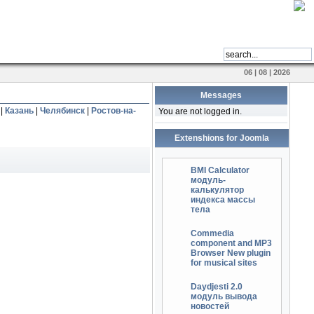
06 | 08 | 2026
Messages
|
Казань
|
Челябинск
|
Ростов-на-
You are not logged in.
Extenshions for Joomla
BMI Calculator
модуль-
калькулятор
индекса массы
тела
Commedia
component and MP3
Browser New plugin
for musical sites
Daydjesti 2.0
модуль вывода
новостей