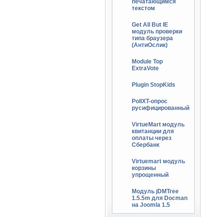
печатающимся
текстом
Get All But IE
модуль проверки
типа браузера
(АнтиОслик)
Module Top
ExtraVote
Plugin StopKids
PollXT-опрос
русифицированный
VirtueMart модуль
квитанции для
оплаты через
Сбербанк
Virtuemart модуль
корзины
упрощенный
Модуль jDMTree
1.5.5m для Docman
на Joomla 1.5