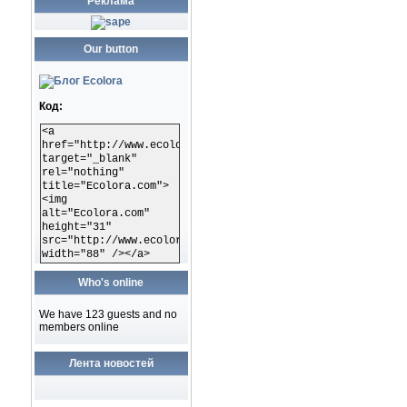
Реклама
Our button
Код:
<a
href="http://www.ecolora.com"
target="_blank"
rel="nothing"
title="Ecolora.com">
<img
alt="Ecolora.com"
height="31"
src="http://www.ecolora.com/images/ecoloracom.gif"
width="88" /></a>
Who's online
We have 123 guests and no
members online
Лента новостей