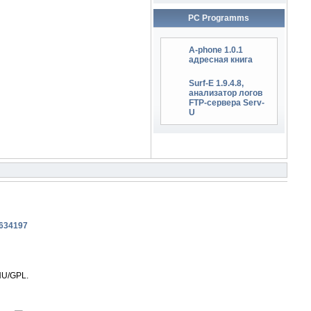
PC Programms
A-phone 1.0.1
адресная книга
Surf-E 1.9.4.8,
анализатор логов
FTP-сервера Serv-
U
NU/GPL.