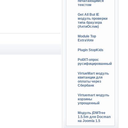
печатающимся
текстом
Get All But IE
модуль проверки
типа браузера
(АнтиОслик)
Module Top
ExtraVote
Plugin StopKids
PollXT-опрос
русифицированный
VirtueMart модуль
квитанции для
оплаты через
Сбербанк
Virtuemart модуль
корзины
упрощенный
Модуль jDMTree
1.5.5m для Docman
на Joomla 1.5