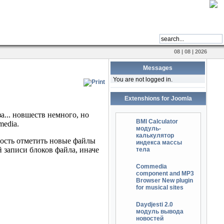
08 | 08 | 2026
Messages
You are not logged in.
Extenshions for Joomla
BMI Calculator
модуль-
калькулятор
индекса массы
тела
Commedia
component and MP3
Browser New plugin
for musical sites
Daydjesti 2.0
модуль вывода
новостей