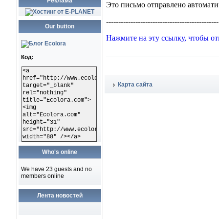
Реклама
Our button
Код:
<a
href="http://www.ecolora.com"
Карта сайта
target="_blank"
rel="nothing"
title="Ecolora.com">
<img
alt="Ecolora.com"
height="31"
src="http://www.ecolora.com/images/ecoloracom.gif"
width="88" /></a>
Who's online
We have 23 guests and no
members online
Лента новостей