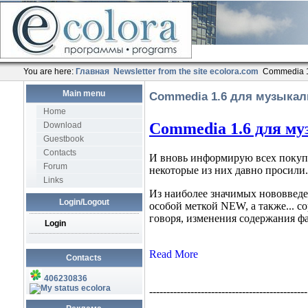
You are here:
Главная
Newsletter from the site ecolora.com
Commedia 1
Main menu
Commedia 1.6 для музыкал
Home
Download
Guestbook
Contacts
Forum
Links
Login/Logout
Login
Contacts
406230836
ecolora