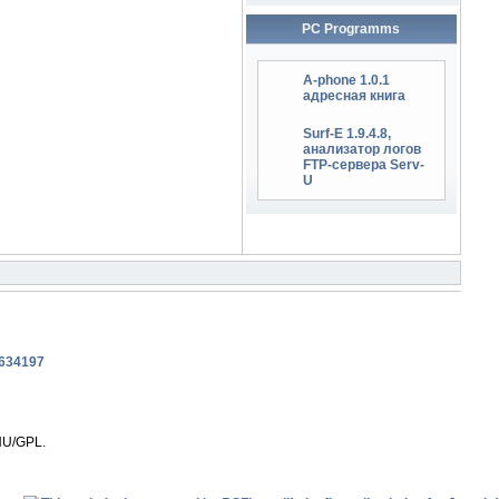
PC Programms
A-phone 1.0.1
адресная книга
Surf-E 1.9.4.8,
анализатор логов
FTP-сервера Serv-
U
NU/GPL.