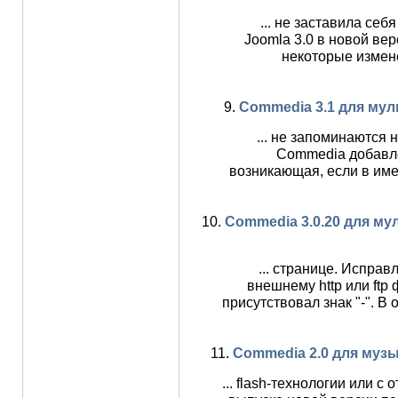
... не заставила се
Joomla 3.0 в новой ве
некоторые измен
9.
Commedia 3.1 для мул
... не запоминаются 
Commedia добавл
возникающая, если в име
10.
Commedia 3.0.20 для м
... странице. Исправ
внешнему http или ftp
присутствовал знак "-". 
11.
Commedia 2.0 для муз
... flash-технологии или с