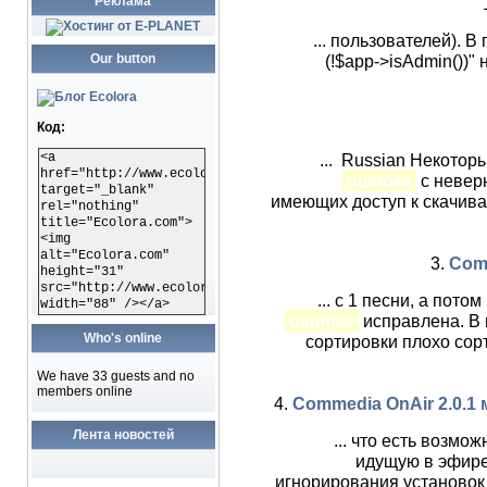
Реклама
... пользователей). В
Our button
(!$app->isAdmin())" н
Код:
<a
... Russian Некото
href="http://www.ecolora.com"
ошибка
с невер
target="_blank"
имеющих доступ к скачива
rel="nothing"
title="Ecolora.com">
<img
alt="Ecolora.com"
3.
Comm
height="31"
src="http://www.ecolora.com/images/ecoloracom.gif"
... с 1 песни, а пот
width="88" /></a>
ошибка
исправлена. В 
Who's online
сортировки плохо со
We have 33 guests and no
members online
4.
Commedia OnAir 2.0.1
Лента новостей
... что есть возмо
идущую в эфире
игнорирования установок 