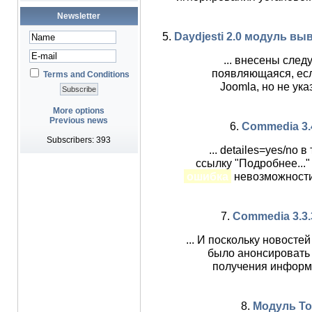
Newsletter
5.
Daydjesti 2.0 модуль в
... внесены сле
появляющаяся, есл
Terms and Conditions
Joomla, но не ук
More options
Previous news
6.
Commedia 3.4 
Subscribers: 393
... detailes=yes/no
ссылку "Подробнее...
ошибка
невозможности
7.
Commedia 3.3.3 
... И поскольку новосте
было анонсировать 
получения информа
8.
Модуль Top