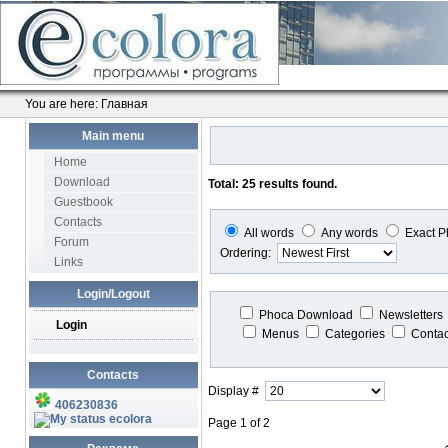
You are here:
Главная
Main menu
Home
Download
Total: 25 results found.
Guestbook
Contacts
All words
Any words
Exact P
Forum
Ordering:
Links
Login/Logout
Phoca Download
Newsletters
Login
Menus
Categories
Conta
Contacts
Display #
406230836
ecolora
Page 1 of 2