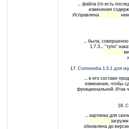
... файла (то есть посл
изменения содержа
Исправлена
ошибка
нек
... была, совершенн
1.7.3... "тупо" на
ошибка
ми
17.
Commedia 1.5.1 для м
... в его составе п
изменения, чтобы сд
функциональной. Итак 
18.
C
... картинка для ск
ошибка
загрузки
обновлена до версии