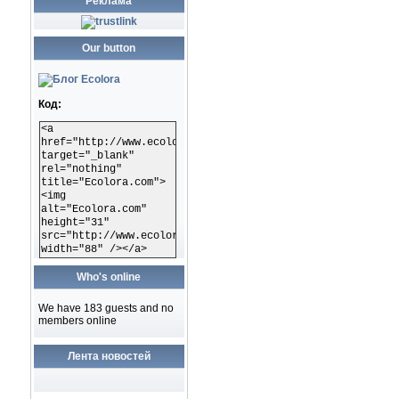
Реклама
Our button
Код:
<a
href="http://www.ecolora.com"
target="_blank"
rel="nothing"
title="Ecolora.com">
<img
alt="Ecolora.com"
height="31"
src="http://www.ecolora.com/images/ecoloracom.gif"
width="88" /></a>
Who's online
We have 183 guests and no
members online
Лента новостей