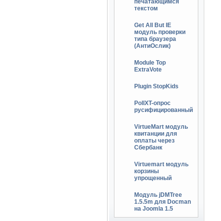
печатающимся
текстом
Get All But IE
модуль проверки
типа браузера
(АнтиОслик)
Module Top
ExtraVote
Plugin StopKids
PollXT-опрос
русифицированный
VirtueMart модуль
квитанции для
оплаты через
Сбербанк
Virtuemart модуль
корзины
упрощенный
Модуль jDMTree
1.5.5m для Docman
на Joomla 1.5