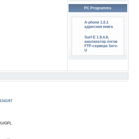
PC Programms
A-phone 1.0.1
адресная книга
Surf-E 1.9.4.8,
анализатор логов
FTP-сервера Serv-
U
NU/GPL.