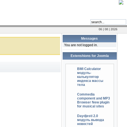
06 | 08 | 2026
Messages
You are not logged in.
Extenshions for Joomla
BMI Calculator
модуль-
калькулятор
индекса массы
тела
Commedia
component and MP3
Browser New plugin
for musical sites
Daydjesti 2.0
модуль вывода
новостей