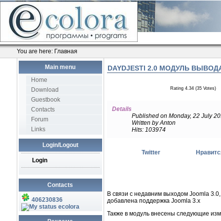
You are here:
Главная
Main menu
DAYDJESTI 2.0 МОДУЛЬ ВЫВО
Home
Rating 4.34 (35 Votes)
Download
Guestbook
Details
Contacts
Published on Monday, 22 July 2
Forum
Written by Anton
Links
Hits: 103974
Login/Logout
Twitter
Нравитс
Login
Contacts
В связи с недавним выходом Joomla 3.0,
406230836
добавлена поддержка Joomla 3.x
ecolora
Также в модуль внесены следующие из