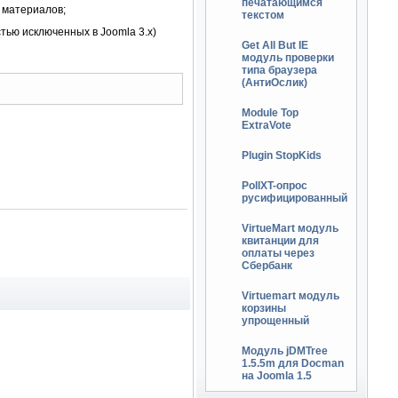
печатающимся
 материалов;
текстом
тью исключенных в Joomla 3.x)
Get All But IE
модуль проверки
типа браузера
(АнтиОслик)
Module Top
ExtraVote
Plugin StopKids
PollXT-опрос
русифицированный
VirtueMart модуль
квитанции для
оплаты через
Сбербанк
Virtuemart модуль
корзины
упрощенный
Модуль jDMTree
1.5.5m для Docman
на Joomla 1.5