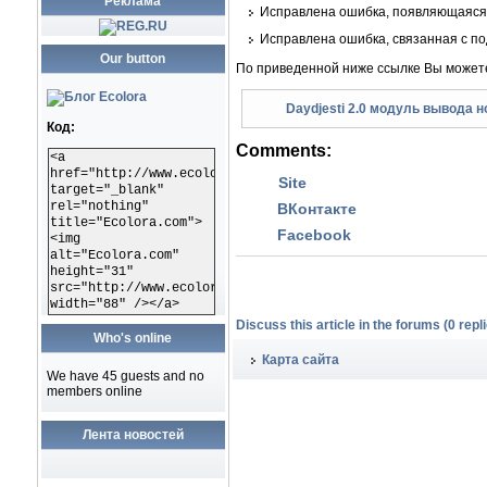
Реклама
Исправлена ошибка, появляющаяся, 
Исправлена ошибка, связанная с по
Our button
По приведенной ниже ссылке Вы можете
Daydjesti 2.0 модуль вывода 
Код:
Comments:
<a
href="http://www.ecolora.com"
Site
target="_blank"
rel="nothing"
ВКонтакте
title="Ecolora.com">
Facebook
<img
alt="Ecolora.com"
height="31"
src="http://www.ecolora.com/images/ecoloracom.gif"
width="88" /></a>
Discuss this article in the forums (0 repli
Who's online
Карта сайта
We have 45 guests and no
members online
Лента новостей