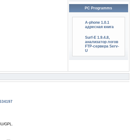
PC Programms
A-phone 1.0.1
адресная книга
Surf-E 1.9.4.8,
анализатор логов
FTP-сервера Serv-
U
NU/GPL.