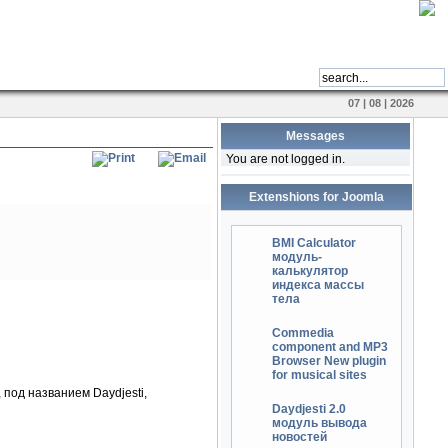
07 | 08 | 2026
Messages
You are not logged in.
Extenshions for Joomla
BMI Calculator
модуль-
калькулятор
индекса массы
тела
Commedia
component and MP3
Browser New plugin
for musical sites
 под названием Daydjesti,
Daydjesti 2.0
модуль вывода
новостей