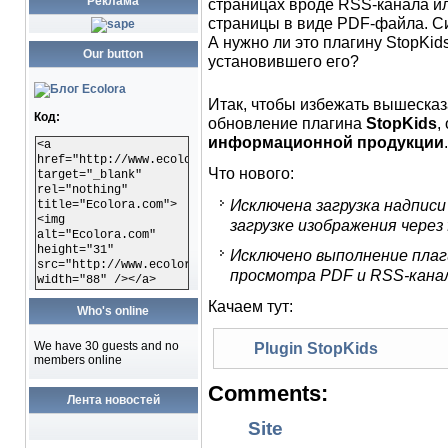
Реклама
страницах вроде RSS-канала и
страницы в виде PDF-файла. С
А нужно ли это плагину StopKid
Our button
установившего его?
Итак, чтобы избежать вышеска
Код:
обновление плагина
StopKids
,
информационной продукции
.
<a
href="http://www.ecolora.com"
Что нового:
target="_blank"
rel="nothing"
Исключена загрузка надписи
title="Ecolora.com">
<img
загрузке изображения через f
alt="Ecolora.com"
height="31"
Исключено выполнение плаг
src="http://www.ecolora.com/images/ecoloracom.gif"
просмотра PDF и RSS-кана
width="88" /></a>
Качаем тут:
Who's online
We have 30 guests and no
Plugin StopKids
members online
Comments:
Лента новостей
Site