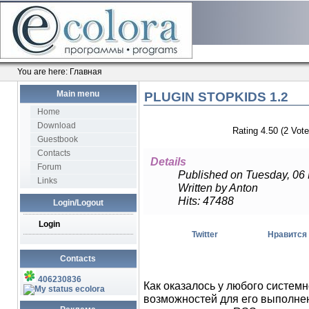
You are here:
Главная
Main menu
PLUGIN STOPKIDS 1.2
Home
Download
Rating 4.50 (2 Vote
Guestbook
Contacts
Details
Forum
Published on Tuesday, 06
Links
Written by Anton
Hits: 47488
Login/Logout
Login
Twitter
Нравится
Contacts
406230836
Как оказалось у любого систем
ecolora
возможностей для его выполнен