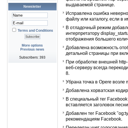
выдаваемой странице.
Newsletter
Исправлена ошибка неверной 
файлу или каталогу, если в и
В отладочный режим добавл
Terms and Conditions
интерпретатору display_startu
отображения большего колич
More options
Добавлена возможность ото
Previous news
детальной страницы при вк
Subscribers: 393
При обработке внешней http
веб-серверу всегда перекод
8.
Убрана точка в Opere возле
Добавлена хорватская кодир
В специальный тег Facebook 
вставляется заголовок песни
Добавлен тег Facebook "og:t
рекомендациям Facebook.
Переделан учет голосования