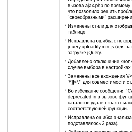
вызова ajax.php по прямому 
что позволило решить пробл
"своеобразными" расширениям
Изменены стили для отобра
таблице.
Исправлена ошибка с некорр
jquery.uploadify.min.js (для 
загрузке jQuery.
Добавлено отключение кнопк
случае выбора в настройках 
Заменены все вхождения '//<![C
'/*]]>*/', для совместимости
Во избежание сообщения "Cal
deprecated in в вызове фун
каталогов удален знак ссылки
соответствующей функции.
Исправлена ошибка анализа п
подставлялось 2 раза).