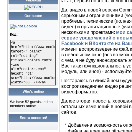
Итак, первая новость, условно 
Реклама
Да, видео в новой версии Comm
серьёзными ограничениями (чес
Our button
проблемы, технические (полная
видео) и организационные (уч
несколькими проектами:
мои с
Код:
сервис уведомлений о новых
<a
Facebook и ВКонтакте на Ваш
href="http://www.ecolora.com"
момент воспроизведение файлов
target="_blank"
в небольшом окне (без возможнс
rel="nothing"
с чем, я не буду анонсировать 
title="Ecolora.com">
<img
Вас такая функциональность ус
alt="Ecolora.com"
модуль, или иное) - используйт
height="31"
src="http://www.ecolora.com/images/ecoloracom.gif"
Постараюсь в ближайшем будущ
width="88" /></a>
воспроизведением видео решит
видеоформатов.
Who's online
Далее вторая новость, хорошая,
We have 52 guests and no
остальных изменений в новой 
members online
сайтов.
Лента новостей
Добавлена возможность опр
файла на врешнем http-серве