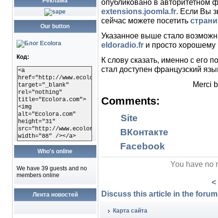
Реклама
опубликовано в авторитетном ф
extensions.joomla.fr
. Если Вы 
сейчас можете посетить
страни
Our button
Указанное выше стало возможн
eldoradio.fr
и просто хорошему 
Код:
К слову сказать, именно с его
стал доступен французский язы
<a
href="http://www.ecolora.com"
Merci 
target="_blank"
rel="nothing"
Comments:
title="Ecolora.com">
<img
alt="Ecolora.com"
Site
height="31"
src="http://www.ecolora.com/images/ecoloracom.gif"
ВКонтакте
width="88" /></a>
Facebook
Who's online
You have no r
We have 39 guests and no
members online
<
Discuss this article in the forums
Лента новостей
Карта сайта