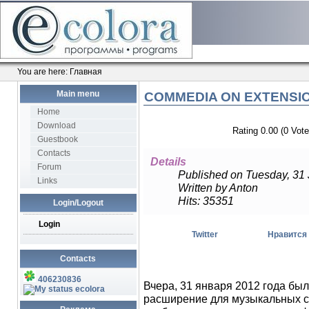
You are here:
Главная
Main menu
COMMEDIA ON EXTENSI
Home
Download
Rating 0.00 (0 Vote
Guestbook
Contacts
Details
Forum
Published on Tuesday, 31
Links
Written by Anton
Hits: 35351
Login/Logout
Login
Twitter
Нравится
Contacts
406230836
Вчера, 31 января 2012 года был
ecolora
расширение для музыкальных са