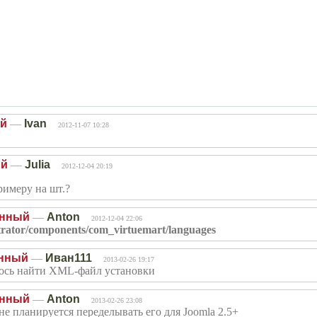
ый
—
Ivan
2012-11-07 10:28
ый
—
Julia
2012-12-04 20:19
имеру на шт.?
енный
—
Anton
2012-12-04 22:06
trator/components/com_virtuemart/languages
енный
—
Иван111
2013-02-26 19:17
удалось найти XML-файл установки
енный
—
Anton
2013-02-26 23:08
не планируется переделывать его для Joomla 2.5+