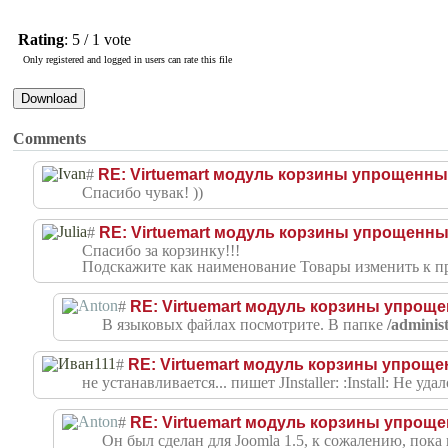
Rating
: 5 / 1 vote
Only registered and logged in users can rate this file
Comments
#
RE: Virtuemart модуль корзины упрощенн
Спасибо чувак! ))
#
RE: Virtuemart модуль корзины упрощенн
Спасибо за корзинку!!!
Подскажите как наименование Товары изменить к пр
#
RE: Virtuemart модуль корзины упрощ
В языковых файлах посмотрите. В папке
/adminis
#
RE: Virtuemart модуль корзины упрощ
не устанавливается... пишет JInstaller: :Install: Не 
#
RE: Virtuemart модуль корзины упрощ
Он был сделан для Joomla 1.5, к сожалению, пока 