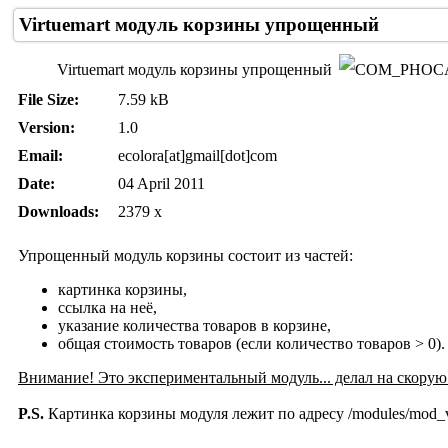
Virtuemart модуль корзины упрощенный
Virtuemart модуль корзины упрощенный
File Size:
7.59 kB
Version:
1.0
Email:
ecolora[at]gmail[dot]com
Date:
04 April 2011
Downloads:
2379 x
Упрощенный модуль корзины состоит из частей:
картинка корзины,
ссылка на неё,
указание количества товаров в корзине,
общая стоимость товаров (если количество товаров > 0).
Внимание! Это экспериментальный модуль... делал на скорую 
P.S.
Картинка корзины модуля лежит по адресу /modules/mod_vi